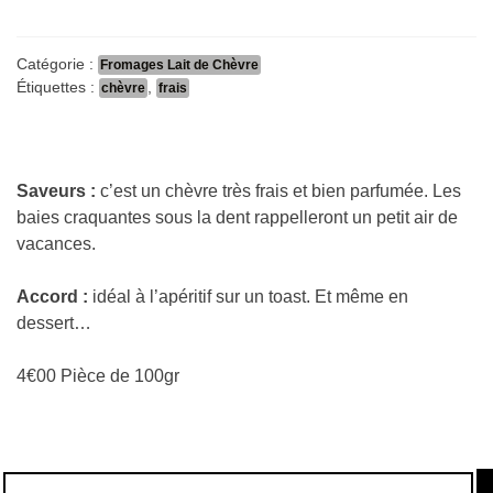
Tomette
à
l'huile
Catégorie :
Fromages Lait de Chèvre
Étiquettes :
,
chèvre
frais
Saveurs :
c’est un chèvre très frais et bien parfumée. Les
baies craquantes sous la dent rappelleront un petit air de
vacances.
Accord :
idéal à l’apéritif sur un toast. Et même en
dessert…
4€00 Pièce de 100gr