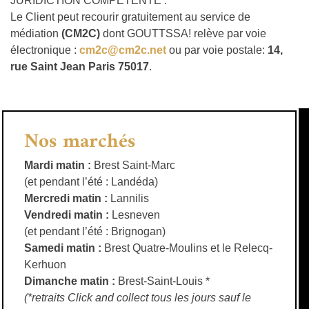
JURIDICTION COMPETENTE :
Le Client peut recourir gratuitement au service de
médiation
(CM2C)
dont GOUTTSSA! relève par voie
électronique :
cm2c@cm2c.net
ou par voie postale:
14,
rue Saint Jean Paris 75017
.
Nos marchés
Mardi matin :
Brest Saint-Marc
(et pendant l’été : Landéda)
Mercredi matin :
Lannilis
Vendredi matin :
Lesneven
(et pendant l’été : Brignogan)
Samedi matin :
Brest Quatre-Moulins et le Relecq-
Kerhuon
Dimanche matin :
Brest-Saint-Louis *
(*retraits Click and collect tous les jours sauf le