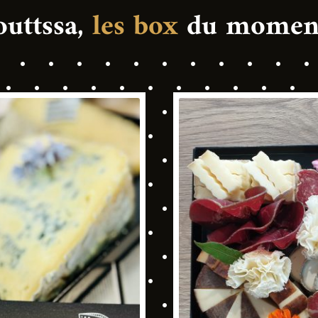
uttssa,
les box
du moment