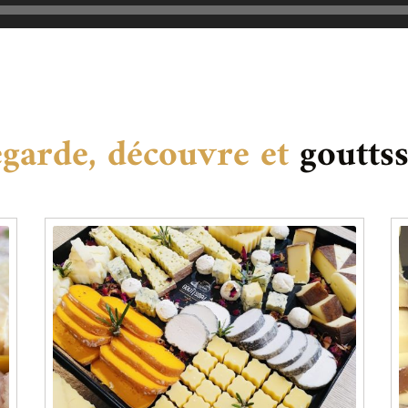
garde, découvre et
gouttss