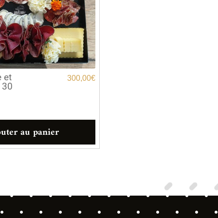
 et
300,00
€
r 30
uter au panier