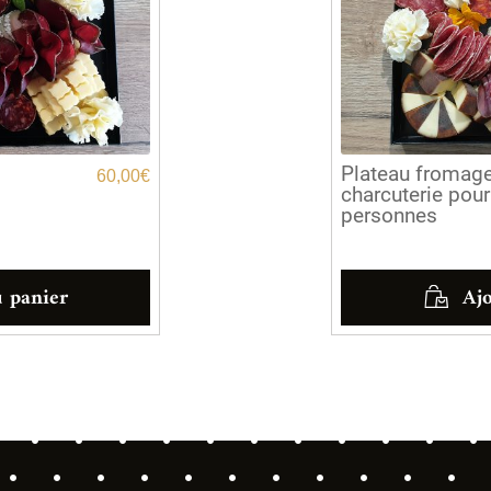
Plateau fromage
60,00
€
charcuterie pou
personnes
u panier
Ajo